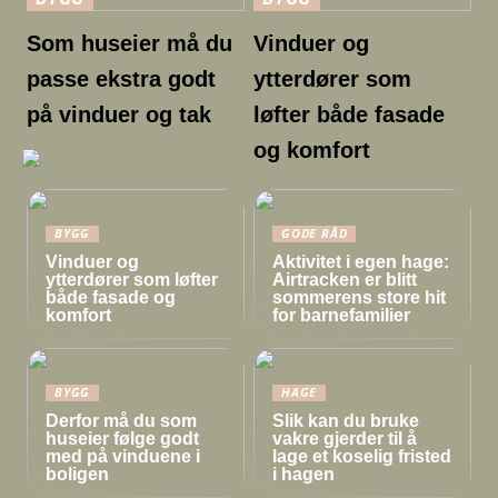
Som huseier må du
Vinduer og
passe ekstra godt
ytterdører som
på vinduer og tak
løfter både fasade
og komfort
BYGG
GODE RÅD
Vinduer og
Aktivitet i egen hage:
ytterdører som løfter
Airtracken er blitt
både fasade og
sommerens store hit
komfort
for barnefamilier
BYGG
HAGE
Derfor må du som
Slik kan du bruke
huseier følge godt
vakre gjerder til å
med på vinduene i
lage et koselig fristed
boligen
i hagen