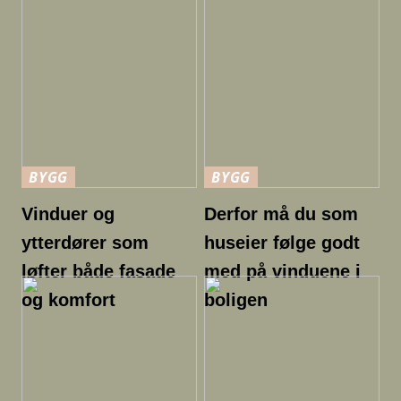
BYGG
BYGG
Vinduer og
Derfor må du som
ytterdører som
huseier følge godt
løfter både fasade
med på vinduene i
og komfort
boligen