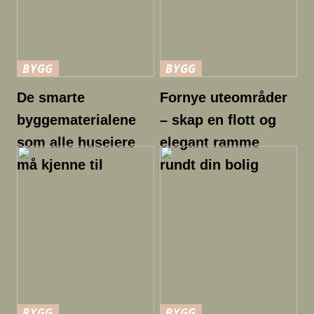
BYGG
BYGG
De smarte
Fornye uteområder
byggematerialene
– skap en flott og
som alle huseiere
elegant ramme
må kjenne til
rundt din bolig
BYGG
BYGG