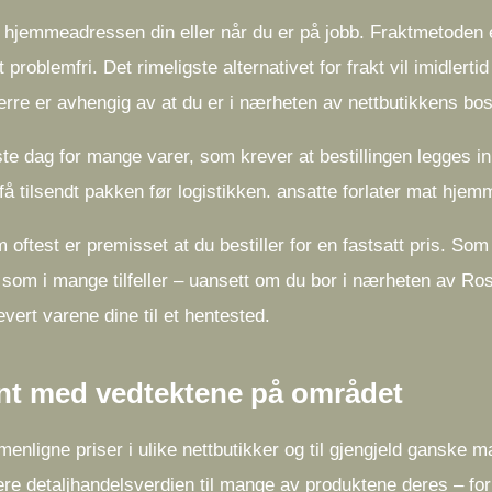
til hjemmeadressen din eller når du er på jobb. Fraktmetoden
oblemfri. Det rimeligste alternativet for frakt vil imidlertid 
rre er avhengig av at du er i nærheten av nettbutikkens bos
te dag for mange varer, som krever at bestillingen legges in
å få tilsendt pakken før logistikken. ansatte forlater mat hjem
 oftest er premisset at du bestiller for en fastsatt pris. Som
g, som i mange tilfeller – uansett om du bor i nærheten av Ros
vert varene dine til et hentested.
ent med vedtektene på området
menligne priser i ulike nettbutikker og til gjengjeld ganske 
sere detaljhandelsverdien til mange av produktene deres – for