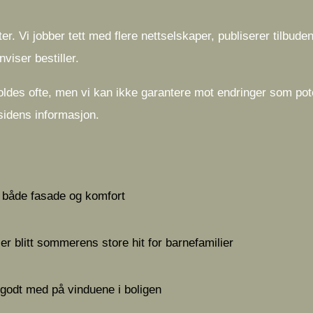
er. Vi jobber tett med flere nettselskaper, publiserer tilbude
viser bestiller.
oldes ofte, men vi kan ikke garantere mot endringer som pot
ttsidens informasjon.
r både fasade og komfort
 er blitt sommerens store hit for barnefamilier
godt med på vinduene i boligen