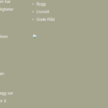
om har
Bygg
ligheter
Livsstil
Gode Råd
elsen
den
legg ser
or å