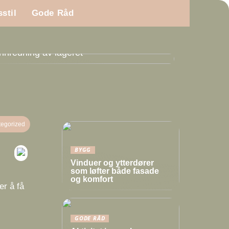
sstil
Gode Råd
Innredning av lageret
egorized
BYGG
Vinduer og ytterdører
som løfter både fasade
og komfort
er å få
GODE RÅD