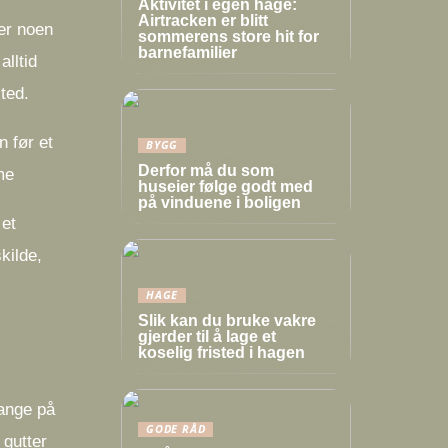
Aktivitet i egen hage:
Airtracken er blitt
 er noen
sommerens store hit for
barnefamilier
alltid
ted.
n før et
BYGG
Derfor må du som
me
huseier følge godt med
på vinduene i boligen
 et
kilde,
HAGE
Slik kan du bruke vakre
gjerder til å lage et
koselig fristed i hagen
mange på
GODE RÅD
 gutter