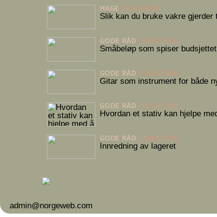
HAGE
28/03/2026
Slik kan du bruke vakre gjerder ti
GODE RÅD
27/02/2026
Småbeløp som spiser budsjettet:
GODE RÅD
16/02/2026
Gitar som instrument for både 
GODE RÅD
05/12/2025
Hvordan et stativ kan hjelpe me
GODE RÅD
25/08/2025
Innredning av lageret
admin@norgeweb.com