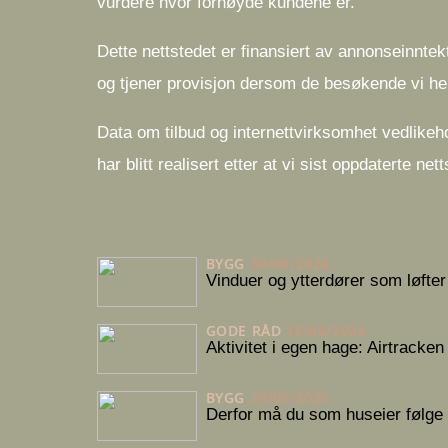
vurdere hvor fornøyde kundene er.
Dette nettstedet er finansiert av annonseinntekt
og tjener provisjon dersom de besøkende vi hen
Data om tilbud og internettvirksomhet vedlikeh
har blitt realisert etter at vi sist oppdaterte ne
BYGG
30/06/2026
Vinduer og ytterdører som løfte
GODE RÅD
16/06/2026
Aktivitet i egen hage: Airtracken
BYGG
20/05/2026
Derfor må du som huseier følge 