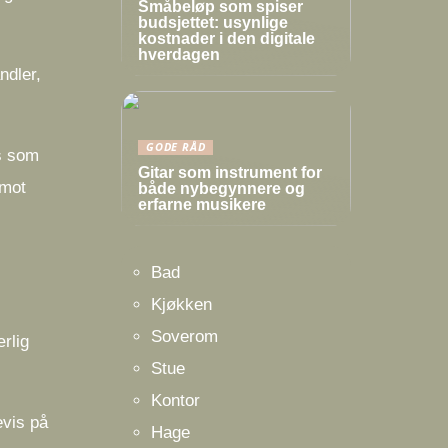
Småbeløp som spiser
budsjettet: usynlige
kostnader i den digitale
hverdagen
ndler,
GODE RÅD
es som
Gitar som instrument for
imot
både nybegynnere og
erfarne musikere
Bad
Kjøkken
Soverom
rlig
Stue
Kontor
evis på
Hage