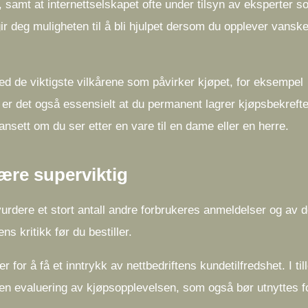
 samt at internettselskapet ofte under tilsyn av eksperter s
 deg muligheten til å bli hjulpet dersom du opplever vanske
d de viktigste vilkårene som påvirker kjøpet, for eksempel
 er det også essensielt at du permanent lagrer kjøpsbekreft
 uansett om du ser etter en vare til en dame eller en herre.
ære superviktig
å vurdere et stort antall andre forbrukeres anmeldelser og av 
ns kritikk før du bestiller.
or å få et inntrykk av nettbedriftens kundetilfredshet. I til
 en evaluering av kjøpsopplevelsen, som også bør utnyttes f