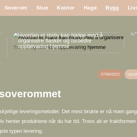
Soverom
Stue
Kontor
Hage
Bygg
Liv
Hvordan et stativ kan hjelpe med å
organisere flasker og forbedre
oppbevaring hjemme
07/08/2022
Uncat
v soverommet
orskjellige leveringsmetoder. Det mest brukte er nå noen gang
elv henter produktene når du har tid. Tross alt er fraktformen
gste typen levering.