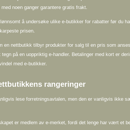
og med noen ganger garantere gratis frakt.
re lønnsomt å undersøke ulike e-butikker for rabatter før du ha
skarpeste prisen.
 en nettbutikk tilbyr produkter for salg til en pris som ans
et tegn på en uoppriktig e-handler. Betalinger med kort er der
vindel med e-butikker.
 nettbutikkens rangeringer
ligvis lese forretningsavtalen, men den er vanligvis ikke sæ
elskapet er medlem av e-merket, fordi det lenge har vært et b