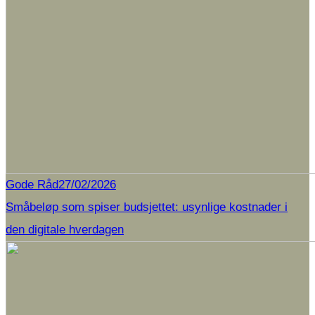
Gode Råd
27/02/2026
Småbeløp som spiser budsjettet: usynlige kostnader i
den digitale hverdagen