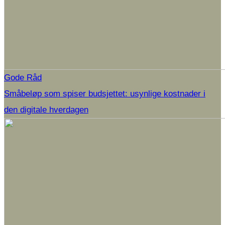
Gode Råd
Småbeløp som spiser budsjettet: usynlige kostnader i
den digitale hverdagen