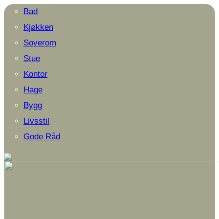
Bad
Kjøkken
Soverom
Stue
Kontor
Hage
Bygg
Livsstil
Gode Råd