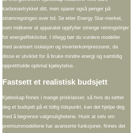
karbonavtrykket ditt, men sparer også penger på
strømregningen over tid. Se etter Energy Star-merket,
som indikerer at apparatet oppfyller strenge retningslinjer
for energieffektivitet. I tillegg bør du vurdere modeller
med avansert isolasjon og inverterkompressorer, da
disse er utviklet for å bruke mindre energi og samtidig
opprettholde optimal kjøleytelse.
Fastsett et realistisk budsjett
Kjøleskap finnes i mange prisklasser, så hvis du setter
deg et budsjett på et tidlig tidspunkt, kan det hjelpe deg
med å begrense valgmulighetene. Husk at selv om
premiummodellene har avanserte funksjoner, finnes det