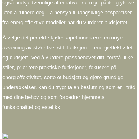
også budsjettvennlige alternativer som gir pålitelig ytelse
uten å ruinere deg. Ta hensyn til langsiktige besparelser
fra energieffektive modeller når du vurderer budsjettet.
Å velge det perfekte kjøleskapet innebærer en nøye
avveining av størrelse, stil, funksjoner, energieffektivitet
og budsjett. Ved å vurdere plassbehovet ditt, forstå ulike
stiler, prioritere praktiske funksjoner, fokusere på
energieffektivitet, sette et budsjett og gjøre grundige
undersøkelser, kan du trygt ta en beslutning som er i tråd
med dine behov og som forbedrer hjemmets
funksjonalitet og estetikk.