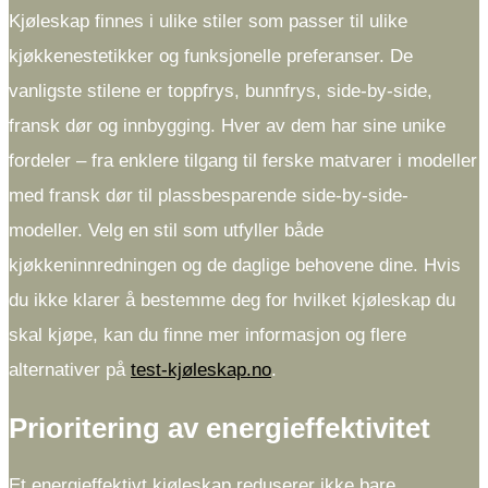
Kjøleskap finnes i ulike stiler som passer til ulike
kjøkkenestetikker og funksjonelle preferanser. De
vanligste stilene er toppfrys, bunnfrys, side-by-side,
fransk dør og innbygging. Hver av dem har sine unike
fordeler – fra enklere tilgang til ferske matvarer i modeller
med fransk dør til plassbesparende side-by-side-
modeller. Velg en stil som utfyller både
kjøkkeninnredningen og de daglige behovene dine. Hvis
du ikke klarer å bestemme deg for hvilket kjøleskap du
skal kjøpe, kan du finne mer informasjon og flere
alternativer på
test-kjøleskap.no
.
Prioritering av energieffektivitet
Et energieffektivt kjøleskap reduserer ikke bare