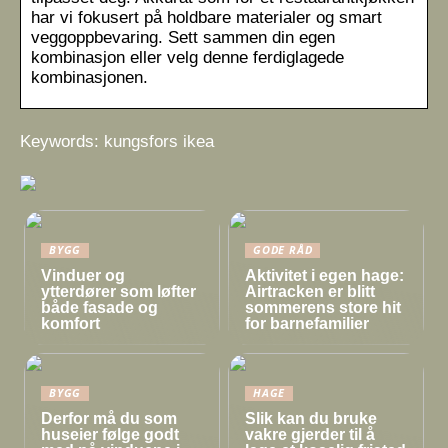
har vi fokusert på holdbare materialer og smart
veggoppbevaring. Sett sammen din egen
kombinasjon eller velg denne ferdiglagede
kombinasjonen.
Keywords: kungsfors ikea
BYGG
GODE RÅD
Vinduer og
Aktivitet i egen hage:
ytterdører som løfter
Airtracken er blitt
både fasade og
sommerens store hit
komfort
for barnefamilier
BYGG
HAGE
Derfor må du som
Slik kan du bruke
huseier følge godt
vakre gjerder til å