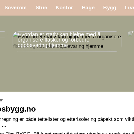
Soverom
Stue
Kontor
Hage
Bygg
Liv
Hvordan et stativ kan hjelpe med å
organisere flasker og forbedre
oppbevaring hjemme
er
Obsbygg.no
regning er både tettelister og etterisolering påpekt som vikt
å …