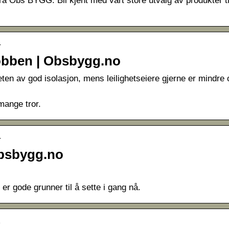
ra Obs BYGG. Bli kjent med vårt store utvalg av produkter ti
r
jobben | Obsbygg.no
ten av god isolasjon, mens leilighetseiere gjerne er mindre 
mange tror.
r
Obsbygg.no
 er gode grunner til å sette i gang nå.
e