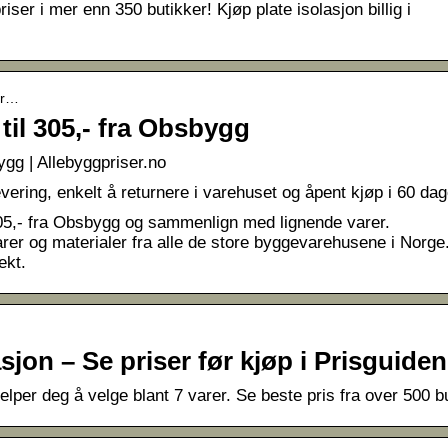
ser i mer enn 350 butikker! Kjøp plate isolasjon billig i
sor…
til 305,- fra Obsbygg
ygg | Allebyggpriser.no
ring, enkelt å returnere i varehuset og åpent kjøp i 60 dag
 305,- fra Obsbygg og sammenlign med lignende varer.
arer og materialer fra alle de store byggevarehusene i Norge
ekt.
jon – Se priser før kjøp i Prisguiden
lper deg å velge blant 7 varer. Se beste pris fra over 500 bu