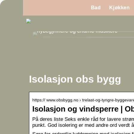
Bad
Kjøkken
Gitar som instrument for både
nybegynnere og erfarne musikere
Isolasjon obs bygg
https:// www.obsbygg.no › trelast-og-tyngre-byggevar
Isolasjon og vindsperre | 
På deres liste Seks enkle råd for lavere strøm
punkt. God isolering er med andre ord verdt 