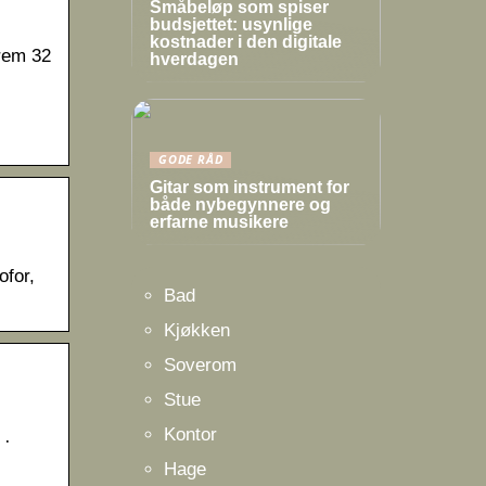
Småbeløp som spiser
budsjettet: usynlige
kostnader i den digitale
trem 32
hverdagen
GODE RÅD
Gitar som instrument for
både nybegynnere og
erfarne musikere
ofor,
Bad
Kjøkken
Soverom
Stue
Kontor
 ·
Hage