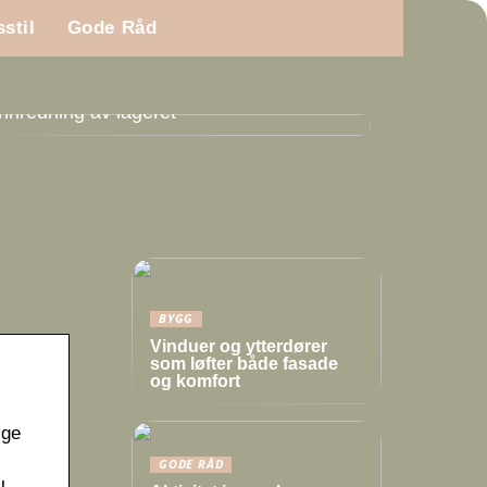
sstil
Gode Råd
Innredning av lageret
BYGG
Vinduer og ytterdører
som løfter både fasade
og komfort
ige
GODE RÅD