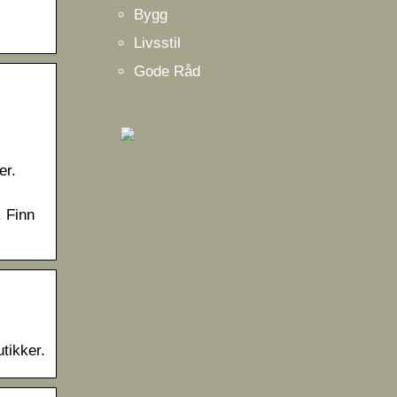
Bygg
Livsstil
Gode Råd
er.
. Finn
tikker.