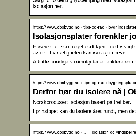
Sørg for ordentlig lyddemping med isolasjon f
isolasjon her.
https:// www.obsbygg.no › tips-og-rad › bygningsplate
Isolasjonsplater forenkler 
Huseiere er som regel godt kjent med viktighe
av det. I virkeligheten kan isolasjon heve …
Å kutte unødige strømutgifter er enklere enn 
https:// www.obsbygg.no › tips-og-rad › bygningsplate
Derfor bør du isolere nå | 
Norskprodusert isolasjon basert på trefiber.
I prinsippet kan du isolere året rundt, men det
https:// www.obsbygg.no › … › Isolasjon og vindsperr