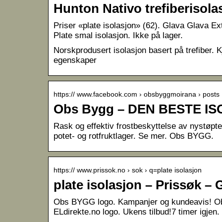
Hunton Nativo trefiberisol
Priser «plate isolasjon» (62). Glava Glava 
Plate smal isolasjon. Ikke på lager.
Norskprodusert isolasjon basert på trefiber
egenskaper
https:// www.facebook.com › obsbyggmoirana › posts
Obs Bygg – DEN BESTE ISO
Rask og effektiv frostbeskyttelse av nystøpte 
potet- og rotfruktlager. Se mer. Obs BYGG.
https:// www.prissok.no › sok › q=plate isolasjon
plate isolasjon – Prissøk – 
Obs BYGG logo. Kampanjer og kundeavis! Obs
ELdirekte.no logo. Ukens tilbud!7 timer igjen.