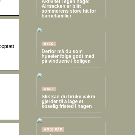
l
Aktivitet i egen hage:
Airtracken er blitt
sommerens store hit for
barnefamilier
BYGG
opptatt
Derfor må du som
huseier følge godt med
på vinduene i boligen
HAGE
Slik kan du bruke vakre
gjerder til å lage et
koselig fristed i hagen
GODE RÅD