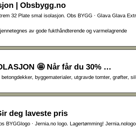
asjon | Obsbygg.no
Extrem 32 Plate smal isolasjon. Obs BYGG · Glava Glava Ex
. Kjennetegnes av gode fukthåndterende og varmelagrende
LASJON 🤩 Når får du 30% …
betongdekker, byggematerialer, utgravde tomter, grøfter, sil
Gir deg laveste pris
 BYGGlogo · Jernia.no logo. Lagertømming! Jernia.nologo