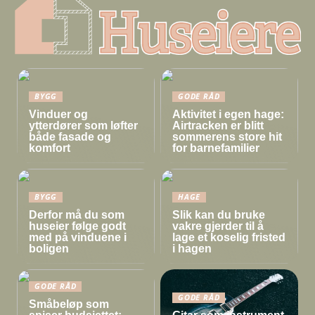
BYGG
GODE RÅD
Vinduer og
Aktivitet i egen hage:
ytterdører som løfter
Airtracken er blitt
både fasade og
sommerens store hit
komfort
for barnefamilier
BYGG
HAGE
Derfor må du som
Slik kan du bruke
huseier følge godt
vakre gjerder til å
med på vinduene i
lage et koselig fristed
boligen
i hagen
GODE RÅD
GODE RÅD
Småbeløp som